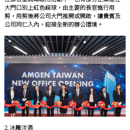
大門口別上紅色綵球，由主要的長官進行用
剪，用剪後將公司大門推開或開啟，讓貴賓及
公司同仁入內，迎接全新的辦公環境。
2. 冰雕注酒