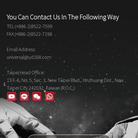
You Can Contact Us In The Following Way
TEL:(+886-2)8522-7599
FAX:(+886-2)8522-7198
Email Address:
universal@ud168.com
Taipei Head Office:
13 F.-6, No. 5, Sec. 3, New Taipei Blvd., Xinzhuang Dist., New
Taipei City 242032, Taiwan (R.O.C.)