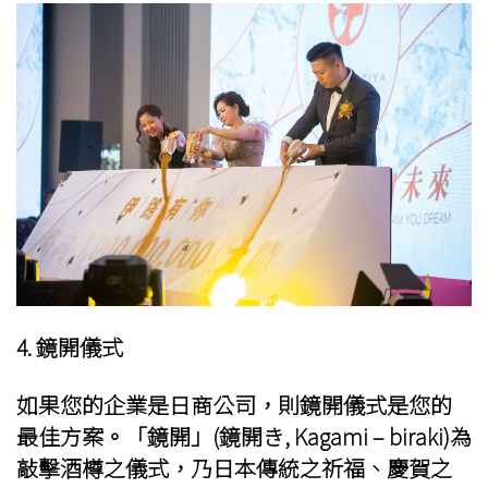
4. 鏡開儀式
如果您的企業是日商公司，則鏡開儀式是您的
最佳方案。「鏡開」(鏡開き, Kagami – biraki)為
敲擊酒樽之儀式，乃日本傳統之祈福、慶賀之