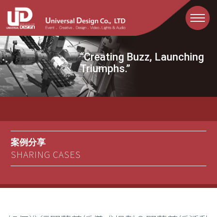
Toggle
navigati
“Creating Buzz, Launching
Triumphs.”
案例分享
SHARING CASES