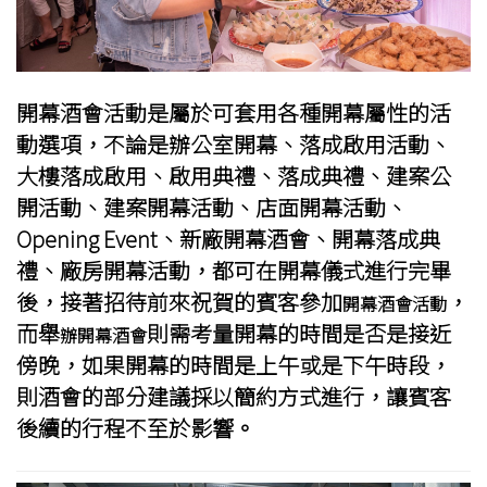
開幕酒會活動
是屬於可套用各種開幕屬性的活
動選項，不論是
辦公室開幕
、
落成啟用活動
、
大樓落成啟用
、
啟用典禮
、
落成典禮
、
建案公
開活動、建案開幕活動、店面開幕活動、
Opening Event、新廠開幕酒會、開幕落成典
禮、廠房開幕活動
，都可在開幕儀式進行完畢
後，接著招待前來祝賀的賓客參加
，
開幕酒會活動
而舉
則需考量開幕的時間是否是接近
辦開幕酒會
傍晚，如果開幕的時間是上午或是下午時段，
則酒會的部分建議採以簡約方式進行，讓賓客
後續的行程不至於影響。