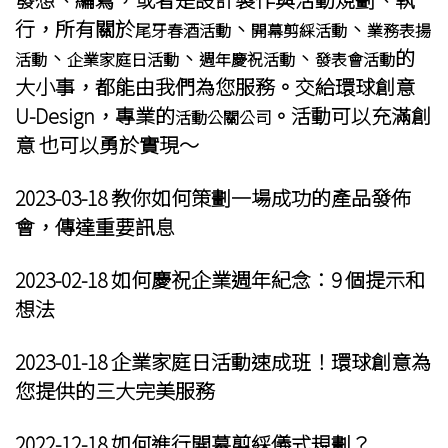
行，所有關於
、
、
尾牙春酒活動
開幕剪綵活動
業務表揚
、
、
、
的
活動
企業家庭日活動
週年慶祝活動
發表會活動
大小事，都能由我們為您服務。交給環球創意
U-Design，專業的
。活動可以充滿創
活動公關公司
意 也可以勇於實現～
2023-03-18 教你如何策劃一場成功的產品發佈
會，傳達重要訊息
2023-02-18 如何慶祝
企業週年紀念
：9 個提示和
想法
2023-01-18
企業家庭日
活動速成班！
環球創意
為
您提供的三大完美服務
2022-12-18 如何進行
開幕剪綵儀式
規劃？