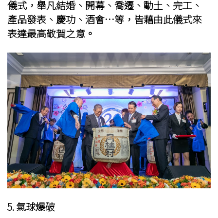
儀式，舉凡結婚、開幕、喬遷、動土、完工、
產品發表、慶功、酒會…等，皆藉由此儀式來
表達最高敬賀之意。
5. 氣球爆破