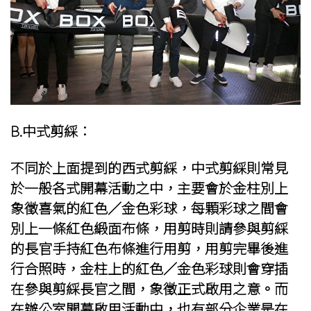
B.中式剪綵：
不同於上面提到的西式剪綵，中式剪綵則常見
於一般各式
開幕活動
之中，主要會於金柱別上
象徵喜氣的紅色／金色彩球，每顆彩球之間會
別上一條紅色緞面布條，用剪時則請參與剪綵
的長官手持紅色布條進行用剪，用剪完畢後進
行合照時，金柱上的紅色／金色彩球則會穿插
在參與剪綵長官之間，象徵正式啟用之意。而
在辦公室開幕啟用活動中，也有部分企業是在