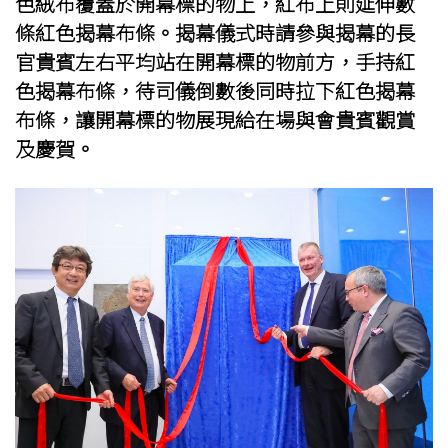
色絨布覆蓋於開幕標的物上，紅布上則延伸數
條紅色揭幕布條。揭幕儀式時請參與揭幕的長
官貴賓左右平均站在開幕標的物前方，手持紅
色揭幕布條，待司儀倒數後同時拉下紅色揭幕
布條，讓開幕標的物展現給在場與會貴賓觀賞
及慶賀。