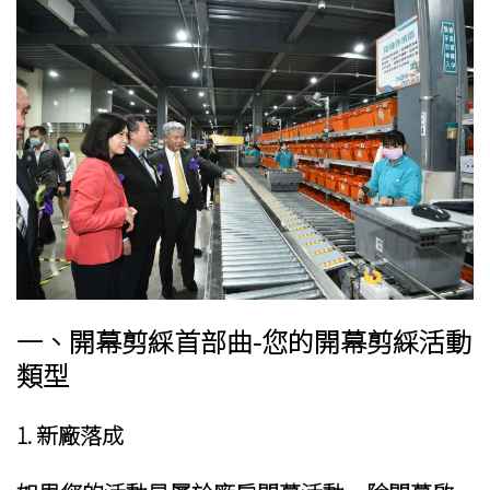
一、
開幕剪綵
首部曲-您的開幕剪綵活動
類型
1.
新廠落成