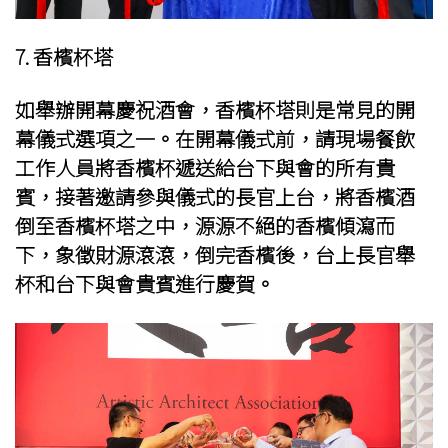
7. 香檳杯塔
如舉辦
開幕慶祝酒會
，香檳杯塔則是常見的開
幕儀式選項之一。在開幕儀式前，請現場餐飲
工作人員將香檳杯遞送給台下與會的所有貴
賓，接著邀請參與儀式的長官上台，將香檳酒
倒至香檳杯塔之中，源源不絕的香檳傾瀉而
下，象徵財源滾滾，倒完香檳後，台上長官舉
杯和台下與會貴賓進行慶賀。